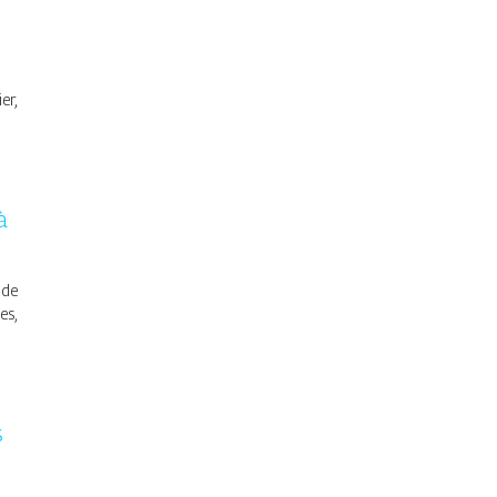
er,
à
 de
es,
s