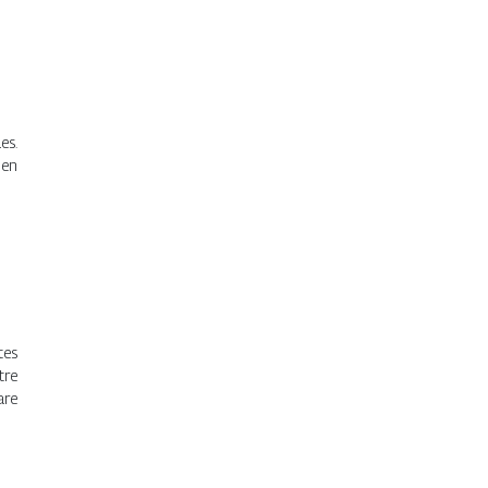
es.
en
tes
tre
are