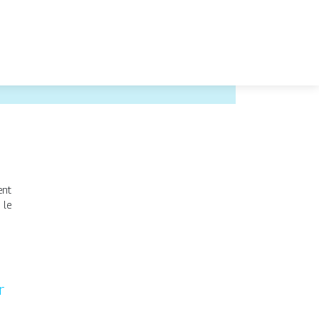
ent
 le
r