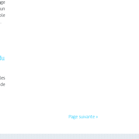
age
 un
ble
…
du
les
 de
Page suivante »