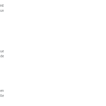
est
aux
que
 de
 en
lle